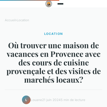
Accueil
›
Location
LOCATION
Où trouver une maison de
vacances en Provence avec
des cours de cuisine
provençale et des visites de
marchés locaux?
Louane
21 juin 2024
5 min de lecture
L